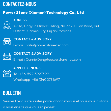
CONTACTEZ-NOUS
propre et de votre partenaire mondial le plus fiable
pour la qualité, le professionnalisme et l'innovation.
Power Stone (Xiamen) Technology Co., Ltd
ADRESSE
A706, Lingyun Onyx Building, No. 652, Hu'an Road, Huli
District, Xiamen City, Fujian Province
CONTACT & ADVISORY
E-mail :
Sales@powerstone-tec.com
CONTACT & ADVISORY
E-mail :
Connie.Dong@powerstone-tec.com
APPELEZ-NOUS
Tél :
+86-592-5927399
Whatsapp :
+86 13400781697
BULLETIN
Veuillez lire la suite, restez posté, abonnez-vous et nous vous invitons
à nous dire ce que vous en pensez.