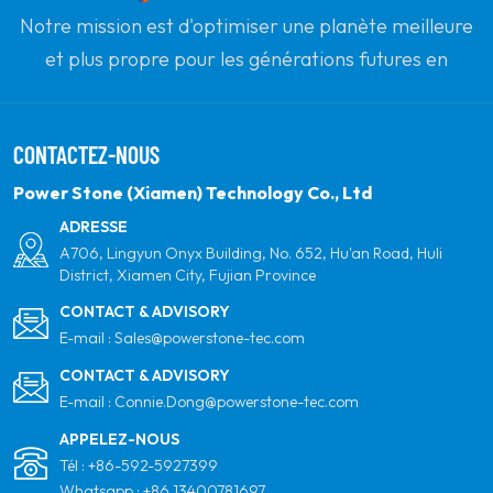
votre installation avec la
votre installation avec la
Notre mission est d'optimiser une planète meilleure
course du soleil, quelle
course du soleil, quelle
que soit l'orientation ou
que soit l'orientation ou
et plus propre pour les générations futures en
l'inclinaison de votre
l'inclinaison de votre
s'engageant à l'énergie solaire renouvelable. Notre
toiture.
toiture.
objectif est d'être le leader des produits d'énergie
CONTACTEZ-NOUS
propre et de votre partenaire mondial le plus fiable
pour la qualité, le professionnalisme et l'innovation.
Power Stone (Xiamen) Technology Co., Ltd
ADRESSE
A706, Lingyun Onyx Building, No. 652, Hu'an Road, Huli
District, Xiamen City, Fujian Province
CONTACT & ADVISORY
E-mail :
Sales@powerstone-tec.com
CONTACT & ADVISORY
E-mail :
Connie.Dong@powerstone-tec.com
APPELEZ-NOUS
Tél :
+86-592-5927399
Whatsapp :
+86 13400781697