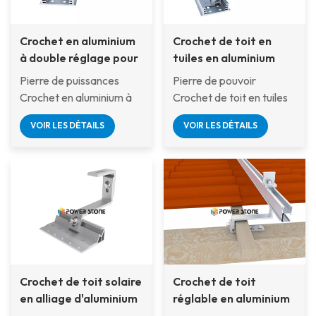
Crochet en aluminium
Crochet de toit en
à double réglage pour
tuiles en aluminium
panneaux solaires sur
réglable neuf
Pierre de puissances
Pierre de pouvoir
toitures en tuiles
Crochet en aluminium à
Crochet de toit en tuiles
double réglage pour
en aluminium réglable
VOIR LES DÉTAILS
VOIR LES DÉTAILS
panneaux solaires sur
neuf Ce système de
toits en tuiles Solution de
fixation polyvalent est
fixation polyvalente
conçu pour les toitures en
conçue pour les toitures
tuiles inclinées. Fabriqué
en tuiles inclinées.
en aluminium anodisé
Fabriquée en aluminium
durable, il offre un
anodisé durable, elle
positionnement ajustable
offre une double
pour s'adapter à
possibilité de réglage
différentes formes de
Crochet de toit solaire
Crochet de toit
pour s'adapter avec
tuiles et à l'emplacement
en alliage d'aluminium
réglable en aluminium
précision aux différentes
des chevrons. Idéal pour
anticorrosion avec
pour tuiles solaires