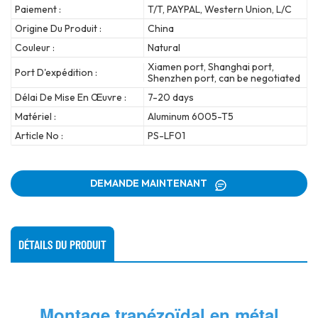
Paiement :
T/T, PAYPAL, Western Union, L/C
Origine Du Produit :
China
Couleur :
Natural
Xiamen port, Shanghai port,
Port D'expédition :
Shenzhen port, can be negotiated
Délai De Mise En Œuvre :
7-20 days
Matériel :
Aluminum 6005-T5
Article No :
PS-LF01
DEMANDE MAINTENANT
DÉTAILS DU PRODUIT
Montage trapézoïdal en métal