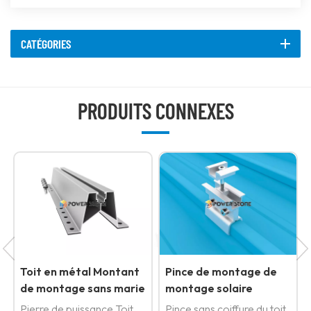
CATÉGORIES
PRODUITS CONNEXES
Toit en métal Montant
Pince de montage de
de montage sans marie
montage solaire
installé rapide
Pierre de puissance Toit
Pince sans coiffure du toit