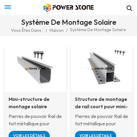
Système De Montage Solaire
Système De Montage Solaire
Vous Êtes Dans :
/
Maison
/
Mini-structure de
Structure de montage
montage solaire
de rail court pour mini-
légère sur rail court
rail solaire sans rail
Pierres de pouvoir Rail de
Pierres de pouvoir Rail de
pour toit en tuiles
pour toit métallique
toit métallique pour
toit métallique pour
d'acier colorées
montage solaire sans rail,
montage sans rail solaire,
VOIR LES DÉTAILS
VOIR LES DÉTAILS