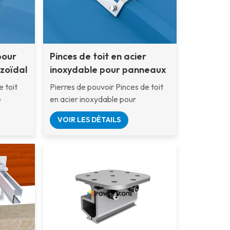
pour
Pinces de toit en acier
ézoïdal
inoxydable pour panneaux
solaires à joint debout
e toit
Pierres de pouvoir Pinces de toit
trapézoïdal
e
en acier inoxydable pour
t les
panneaux solaires à joint debout
VOIR LES DÉTAILS
ôles
trapézoïdal est une solution de
is
haute qualité et durable conçue
é en
pour le montage de panneaux
rrosion,
solaires sur des toits métalliques à
ide, un
joint debout trapézoïdal.
ilité à