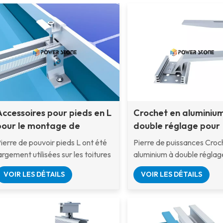
Accessoires pour pieds en L
Crochet en aluminiu
pour le montage de
double réglage pour
panneaux solaires sur
panneaux solaires su
ierre de pouvoir pieds L ont été
Pierre de puissances Croc
toiture
toitures en tuiles
argement utilisées sur les toitures
aluminium à double réglag
niverselles en tôle ondulée.
panneaux solaires sur toit
VOIR LES DÉTAILS
VOIR LES DÉTAILS
tuiles Solution de fixation
polyvalente conçue pour l
toitures en tuiles inclinées.
Fabriquée en aluminium a