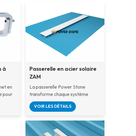
m à
Passerelle en acier solaire
ZAM
r
het en
La passerelle Power Stone
e pour
transforme chaque système
s en
photovoltaïque en un espace de
VOIR LES DÉTAILS
travail plus sûr et plus intelligent.
es
Conçue pour s'intégrer
parfaitement à nos rails, pieds en
nodisé
L et pinces, elle accélère