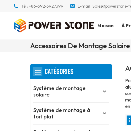
Tél :
+86-592-5927399
E-mail :
Sales@powerstone-t
Maison
À P
Accessoires De Montage Solaire
A
CATÉGORIES
Po
al
Système de montage
son
solaire
mon
en 
Système de montage à
toit plat