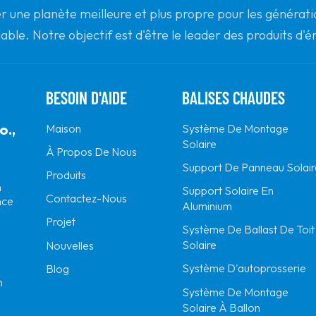
r une planète meilleure et plus propre pour les générat
lable. Notre objectif est d'être le leader des produits d'
dial le plus fiable pour la qualité, le professionnalisme e
BESOIN D'AIDE
BALISES CHAUDES
o.,
Maison
Système De Montage
Solaire
À Propos De Nous
Support De Panneau Solair
Produits
n
Support Solaire En
Contactez-Nous
nce
Aluminium
Projet
Système De Ballast De Toit
Solaire
Nouvelles
Système D'autoprosserie
Blog
m
Système De Montage
Solaire À Ballon