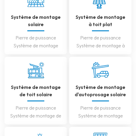
Système de montage
Système de montage
solaire
à toit plat
Pierre de puissance
Pierre de puissance
Système de montage
Système de montage à
solaire est construit avec
toit plat est conçu pour
des matériaux à haute
optimiser la production
résistance en acier ou en
d'énergie solaire sur les
aluminium Zam pour
toits plats. En utilisant des
EN SAVOIR PLUS
EN SAVOIR PLUS
résister aux conditions
structures d'inclinaison
Système de montage
Système de montage
météorologiques
réglables ou des cadres à
de toit solaire
d'autoprosage solaire
difficiles, assurant une
ballasts, il garantit que les
Pierre de puissance
Pierre de puissance
durabilité à long terme. Il
panneaux solaires sont
Système de montage de
Système de montage
est conçu pour
positionnés à l'angle
toit solaire Installe en
d'autoprosage solaire
maximiser l'utilisation de
optimal pour une
toute sécurité les
combine un parking
l'espace, ce qui le rend
exposition maximale à la