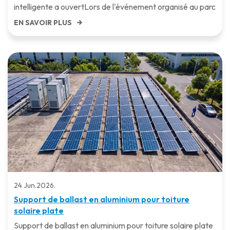
intelligente a ouvertLors de l'événement organisé au parc
des expositions de Munich (Messe München), Power
EN SAVOIR PLUS
Stone a eu l'occasion de renouer avec s...
24 Jun.2026.
Support de ballast en aluminium pour toiture
solaire plate
Support de ballast en aluminium pour toiture solaire plate