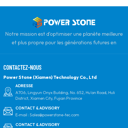
fournir des produits et services de haute qualité à nos
clients internationaux.
Notre mission est d'optimiser une planète meilleure
et plus propre pour les générations futures en
s'engageant à l'énergie solaire renouvelable. Notre
objectif est d'être le leader des produits d'énergie
CONTACTEZ-NOUS
propre et de votre partenaire mondial le plus fiable
pour la qualité, le professionnalisme et l'innovation.
Power Stone (Xiamen) Technology Co., Ltd
ADRESSE
A706, Lingyun Onyx Building, No. 652, Hu'an Road, Huli
District, Xiamen City, Fujian Province
CONTACT & ADVISORY
E-mail :
Sales@powerstone-tec.com
CONTACT & ADVISORY