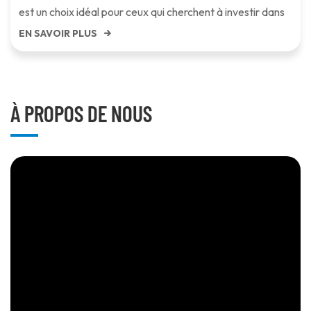
est un choix idéal pour ceux qui cherchent à investir dans
des solutions énergétiques durables à long terme, à la fois
EN SAVOIR PLUS
efficaces et respectue...
À PROPOS DE NOUS