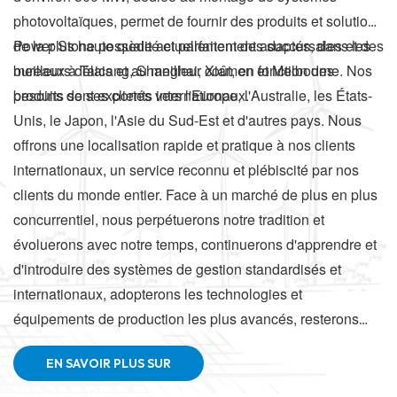
photovoltaïques, permet de fournir des produits et solutions
de la plus haute qualité et parfaitement adaptés, dans les
Power Stone possède actuellement des succursales et des
meilleurs délais et au meilleur coût, en fonction des
bureaux à Taicang, Shanghai, Xiamen et Melbourne. Nos
besoins de ses clients internationaux.
produits sont exportés vers l'Europe, l'Australie, les États-
Unis, le Japon, l'Asie du Sud-Est et d'autres pays. Nous
offrons une localisation rapide et pratique à nos clients
internationaux, un service reconnu et plébiscité par nos
clients du monde entier. Face à un marché de plus en plus
concurrentiel, nous perpétuerons notre tradition et
évoluerons avec notre temps, continuerons d'apprendre et
d'introduire des systèmes de gestion standardisés et
internationaux, adopterons les technologies et
équipements de production les plus avancés, resterons
toujours axés sur le marché et la demande des clients,
EN SAVOIR PLUS SUR
nous maintiendrons la qualité, favoriserons le
développement par l'intégrité et nous nous efforcerons de