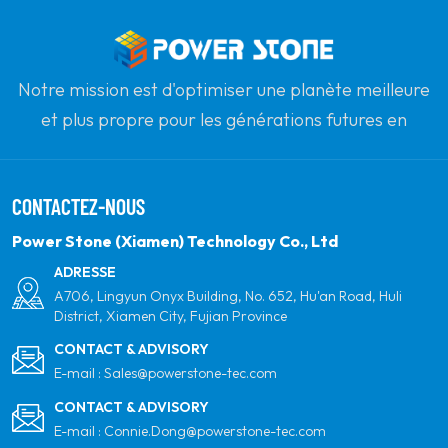
Notre mission est d'optimiser une planète meilleure
et plus propre pour les générations futures en
s'engageant à l'énergie solaire renouvelable. Notre
objectif est d'être le leader des produits d'énergie
CONTACTEZ-NOUS
propre et de votre partenaire mondial le plus fiable
pour la qualité, le professionnalisme et l'innovation.
Power Stone (Xiamen) Technology Co., Ltd
ADRESSE
A706, Lingyun Onyx Building, No. 652, Hu'an Road, Huli
District, Xiamen City, Fujian Province
CONTACT & ADVISORY
E-mail :
Sales@powerstone-tec.com
CONTACT & ADVISORY
E-mail :
Connie.Dong@powerstone-tec.com