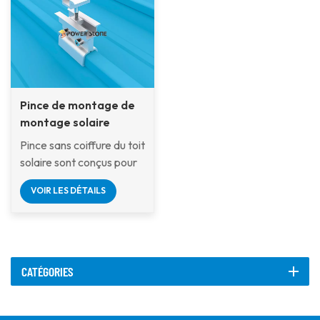
sécurisée de panneaux
pour les installations
coûts d'installation.
solaires sur les toitures
solaires sur les toits.
métalliques Klip-Lok et
Cappé aux deux
similaires à fixation
entreprises résidentielles
invisible. Fabriquée en
à petite échelle et à de
aluminium haute
grandes fermes solaires
Pince de montage de
résistance et en acier
commerciales à grande
montage solaire
inoxydable, elle garantit
échelle, il est l'option
installé rapide
une excellente résistance
idéale pour tous vos
Pince sans coiffure du toit
à la corrosion et une
besoins en étalage
solaire sont conçus pour
durabilité à long terme.
solaire.
offrir une solution
VOIR LES DÉTAILS
La fixation se fait sans
robuste, longue - durable
percer le toit, préservant
et très efficace pour les
ainsi son intégrité et son
installations solaires sur
étanchéité.
les toits métalliques.
CATÉGORIES