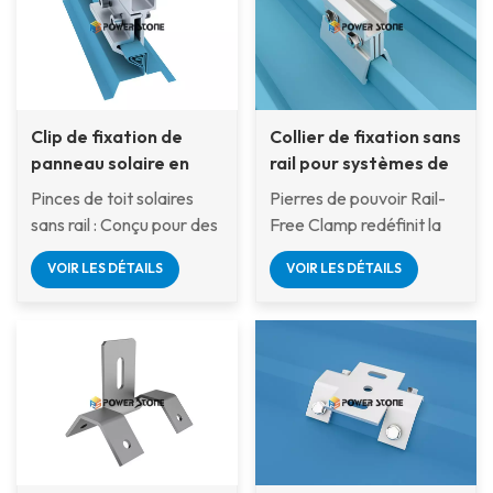
Clip de fixation de
Collier de fixation sans
panneau solaire en
rail pour systèmes de
aluminium facile à
montage solaire sur
Pinces de toit solaires
Pierres de pouvoir Rail-
installer, pince de toit
toit en métal ou en
sans rail : Conçu pour des
Free Clamp redéfinit la
solaire sans rail
tôle
installations solaires
flexibilité avec son
VOIR LES DÉTAILS
VOIR LES DÉTAILS
robustes, durables et à
conception modulaire
haut rendement sur les
sans perçage.
toits métalliques
Contrairement aux
pinces génériques, il offre
profils de base
personnalisables pour
correspondre aux
ondulations uniques des
toits en tôle.