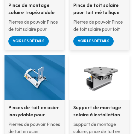
Pince de montage
Pince de toit solaire
solaire trapézoïdale
pour toit métallique
pour toit métallique,
trapézoïdal
Pierres de pouvoir Pince
Pierres de pouvoir Pince
fixation de support PV
de toit solaire pour
de toit solaire pour toit
résistante à la
toitures métalliques
métallique trapézoïdal
corrosion
VOIR LES DÉTAILS
VOIR LES DÉTAILS
trapézoïdales Fixe
Fixe solidement les rails
solidement les rails de
de montage sur des tôles
montage sur des tôles
trapézoïdales à l'aide de
trapézoïdales à l'aide de
vis autotaraudeuses.
vis autotaraudeuses.
Fabriqué en aluminium
Fabriquée en SUS304
résistant à la corrosion, il
résistant à la corrosion,
offre une installation
cette pince permet non
rapide, un support solide
seulement une
et une durabilité à long
Pinces de toit en acier
Support de montage
installation rapide et
terme.
inoxydable pour
solaire à installation
facile, mais assure
panneaux solaires à
rapide avec résistance
également un support
Pierres de pouvoir Pinces
Support de montage
joint debout
au vent, certificat CE,
stable aux systèmes
de toit en acier
solaire, pince de toit en