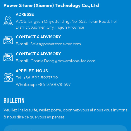
pour la qualité, le professionnalisme et l'innovation.
Power Stone (Xiamen) Technology Co., Ltd
ADRESSE
A706, Lingyun Onyx Building, No. 652, Hu'an Road, Huli
District, Xiamen City, Fujian Province
CONTACT & ADVISORY
E-mail :
Sales@powerstone-tec.com
CONTACT & ADVISORY
E-mail :
Connie.Dong@powerstone-tec.com
APPELEZ-NOUS
Tél :
+86-592-5927399
Whatsapp :
+86 13400781697
BULLETIN
Veuillez lire la suite, restez posté, abonnez-vous et nous vous invitons
à nous dire ce que vous en pensez.