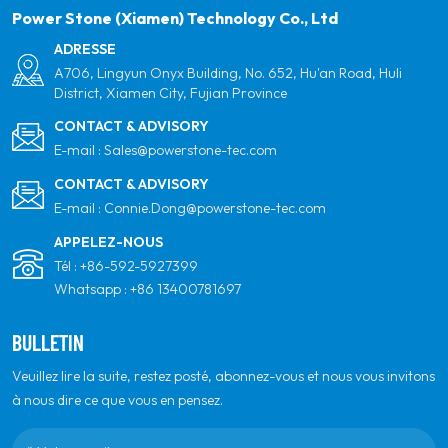
pour la qualité, le professionnalisme et l'innovation.
Power Stone (Xiamen) Technology Co., Ltd
ADRESSE
A706, Lingyun Onyx Building, No. 652, Hu'an Road, Huli
District, Xiamen City, Fujian Province
CONTACT & ADVISORY
E-mail :
Sales@powerstone-tec.com
CONTACT & ADVISORY
E-mail :
Connie.Dong@powerstone-tec.com
APPELEZ-NOUS
Tél :
+86-592-5927399
Whatsapp :
+86 13400781697
BULLETIN
Veuillez lire la suite, restez posté, abonnez-vous et nous vous invitons
à nous dire ce que vous en pensez.