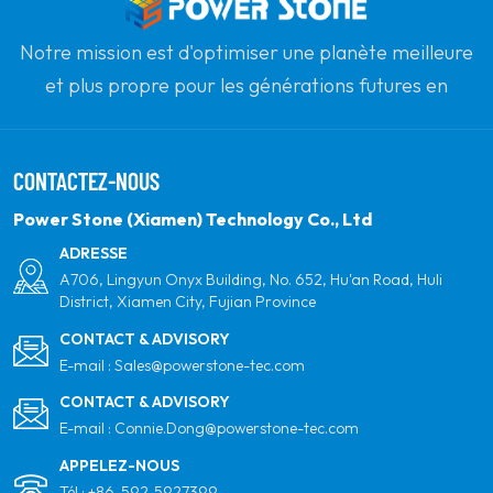
Notre mission est d'optimiser une planète meilleure
et plus propre pour les générations futures en
s'engageant à l'énergie solaire renouvelable. Notre
objectif est d'être le leader des produits d'énergie
CONTACTEZ-NOUS
propre et de votre partenaire mondial le plus fiable
pour la qualité, le professionnalisme et l'innovation.
Power Stone (Xiamen) Technology Co., Ltd
ADRESSE
A706, Lingyun Onyx Building, No. 652, Hu'an Road, Huli
District, Xiamen City, Fujian Province
CONTACT & ADVISORY
E-mail :
Sales@powerstone-tec.com
CONTACT & ADVISORY
E-mail :
Connie.Dong@powerstone-tec.com
APPELEZ-NOUS
Tél :
+86-592-5927399