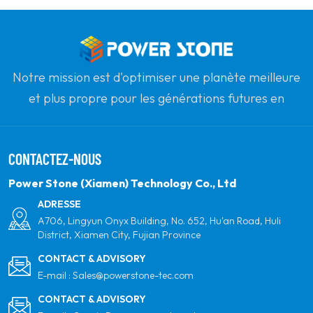
Notre mission est d'optimiser une planète meilleure
et plus propre pour les générations futures en
s'engageant à l'énergie solaire renouvelable. Notre
objectif est d'être le leader des produits d'énergie
CONTACTEZ-NOUS
propre et de votre partenaire mondial le plus fiable
pour la qualité, le professionnalisme et l'innovation.
Power Stone (Xiamen) Technology Co., Ltd
ADRESSE
A706, Lingyun Onyx Building, No. 652, Hu'an Road, Huli
District, Xiamen City, Fujian Province
CONTACT & ADVISORY
E-mail :
Sales@powerstone-tec.com
CONTACT & ADVISORY