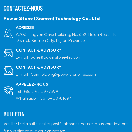
objectif est d'être le leader des produits d'énergie
CONTACTEZ-NOUS
propre et de votre partenaire mondial le plus fiable
pour la qualité, le professionnalisme et l'innovation.
Power Stone (Xiamen) Technology Co., Ltd
ADRESSE
A706, Lingyun Onyx Building, No. 652, Hu'an Road, Huli
District, Xiamen City, Fujian Province
CONTACT & ADVISORY
E-mail :
Sales@powerstone-tec.com
CONTACT & ADVISORY
E-mail :
Connie.Dong@powerstone-tec.com
APPELEZ-NOUS
Tél :
+86-592-5927399
Whatsapp :
+86 13400781697
BULLETIN
Veuillez lire la suite, restez posté, abonnez-vous et nous vous invitons
à nous dire ce que vous en pensez.