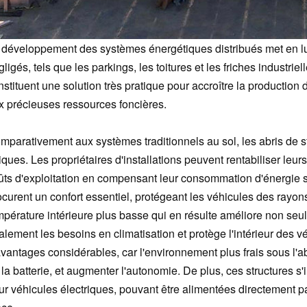
 développement des systèmes énergétiques distribués met en lu
ligés, tels que les parkings, les toitures et les friches industriel
nstituent une solution très pratique pour accroître la production
x précieuses ressources foncières.
mparativement aux systèmes traditionnels au sol, les abris de s
iques. Les propriétaires d'installations peuvent rentabiliser leu
ûts d'exploitation en compensant leur consommation d'énergie sur
ocurent un confort essentiel, protégeant les véhicules des rayons 
mpérature intérieure plus basse qui en résulte améliore non seu
alement les besoins en climatisation et protège l'intérieur des v
avantages considérables, car l'environnement plus frais sous l'abr
 la batterie, et augmenter l'autonomie. De plus, ces structures s
ur véhicules électriques, pouvant être alimentées directement pa