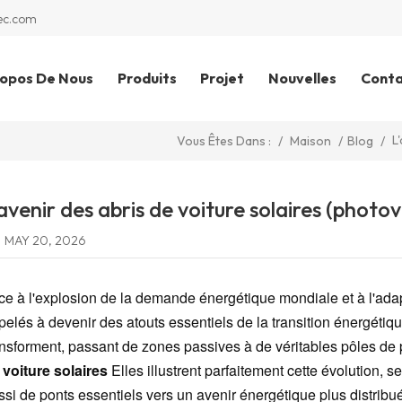
ec.com
ropos De Nous
Produits
Projet
Nouvelles
Cont
L
/
Maison
/
Blog
/
Vous Êtes Dans :
'avenir des abris de voiture solaires (photo
MAY 20, 2026
ce à l'explosion de la demande énergétique mondiale et à l'adapt
pelés à devenir des atouts essentiels de la transition énergétiq
ansforment, passant de zones passives à de véritables pôles de pr
 voiture solaires
Elles illustrent parfaitement cette évolution,
si de ponts essentiels vers un avenir énergétique plus distribué, 