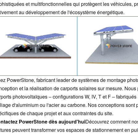
phistiquées et multifonctionnelles qui protègent les véhicules, p
tivement au développement de l'écosystème énergétique.
ez PowerStone, fabricant leader de systèmes de montage photo
nception et la réalisation de carports solaires sur mesure. No
rports photovoltaïques – configurations W, IV, T et F – fabriqués 
alliage d'aluminium ou l'acier au carbone. Nos conceptions sont
écifiques de chaque projet et aux contraintes du site.
ntactez PowerStone dès aujourd'hui
Découvrez comment nos 
itures peuvent transformer vos espaces de stationnement en pui