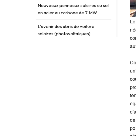
Nouveaux panneaux solaires au sol
en acier au carbone de 7 MW
Le
L'avenir des abris de voiture
nég
solaires (photovoltaïques)
co
au
Co
ÉTIQUETTES
un
co
solar ground screw
pr
te
Photovoltaic bracket testing
ég
solar pv cost
d'
de
crochet solaire sur le toit
po
accessoires pour toitures