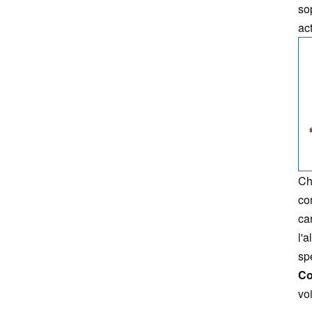
so
ac
Ch
co
ca
l'
sp
Co
vo