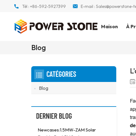
Tél :
+86-592-5927399
E-mail :
Sales@powerstone-t
Maison
À P
Blog
L
CATÉGORIES
Blog
Fa
ap
DERNIER BLOG
tr
de
Newcases:1.5MW-ZAM Solar
aus