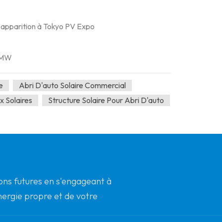
ne apparition à Tokyo PV Expo
7 MW
e
Abri D'auto Solaire Commercial
x Solaires
Structure Solaire Pour Abri D'auto
ions futures en s'engageant à
énergie propre et de votre
t l'innovation.