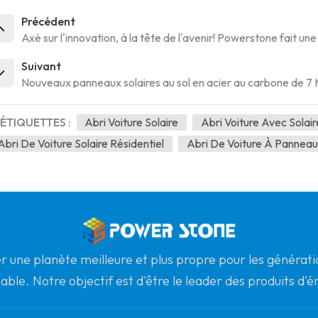
Précédent
Axé sur l'innovation, à la tête de l'avenir! Powerstone fait u
Suivant
Nouveaux panneaux solaires au sol en acier au carbone de 
ÉTIQUETTES :
Abri Voiture Solaire
Abri Voiture Avec Solair
Abri De Voiture Solaire Résidentiel
Abri De Voiture À Panneau
r une planète meilleure et plus propre pour les générat
lable. Notre objectif est d'être le leader des produits d'
dial le plus fiable pour la qualité, le professionnalisme e