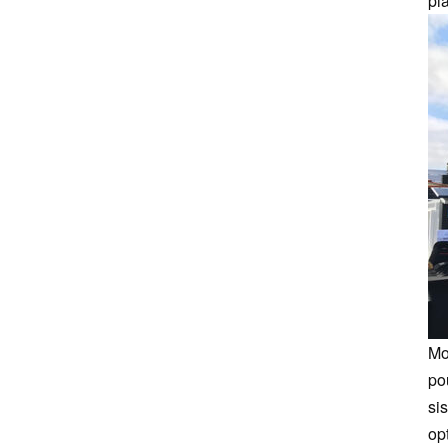
pl
solaires
système photovoltaïque
solaire pour toit plat
Support solaire trépied
panneaux photovoltaïques
Mo
pou
si
op