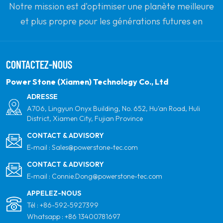
Notre mission est d'optimiser une planète meilleure
et plus propre pour les générations futures en
s'engageant à l'énergie solaire renouvelable. Notre
objectif est d'être le leader des produits d'énergie
CONTACTEZ-NOUS
propre et de votre partenaire mondial le plus fiable
pour la qualité, le professionnalisme et l'innovation.
Power Stone (Xiamen) Technology Co., Ltd
ADRESSE
A706, Lingyun Onyx Building, No. 652, Hu'an Road, Huli
District, Xiamen City, Fujian Province
CONTACT & ADVISORY
E-mail :
Sales@powerstone-tec.com
CONTACT & ADVISORY
E-mail :
Connie.Dong@powerstone-tec.com
APPELEZ-NOUS
Tél :
+86-592-5927399
Whatsapp :
+86 13400781697