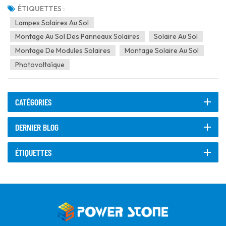
carbone, généralement avec un revêtement protecteur. Ce
ÉTIQUETTES :
système maintient les modules photovoltaïques à un ang...
Lampes Solaires Au Sol
Montage Au Sol Des Panneaux Solaires
Solaire Au Sol
Montage De Modules Solaires
Montage Solaire Au Sol
Photovoltaïque
CATÉGORIES
DERNIER BLOG
ÉTIQUETTES