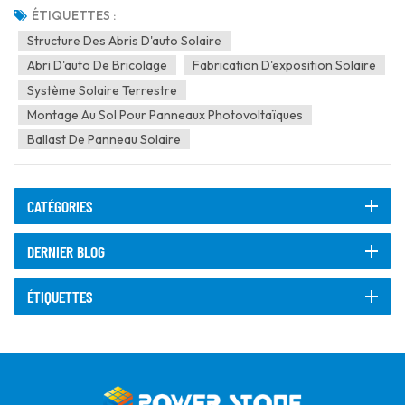
principales technologies énergétiques et produits innovants du
ÉTIQUETTES :
monde. Notre entreprise a présenté so...
Structure Des Abris D'auto Solaire
Abri D'auto De Bricolage
Fabrication D'exposition Solaire
Système Solaire Terrestre
Montage Au Sol Pour Panneaux Photovoltaïques
Ballast De Panneau Solaire
CATÉGORIES
DERNIER BLOG
ÉTIQUETTES