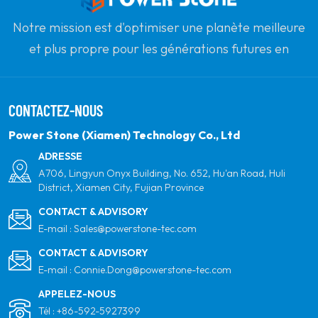
Notre mission est d'optimiser une planète meilleure
et plus propre pour les générations futures en
s'engageant à l'énergie solaire renouvelable. Notre
objectif est d'être le leader des produits d'énergie
CONTACTEZ-NOUS
propre et de votre partenaire mondial le plus fiable
pour la qualité, le professionnalisme et l'innovation.
Power Stone (Xiamen) Technology Co., Ltd
ADRESSE
A706, Lingyun Onyx Building, No. 652, Hu'an Road, Huli
District, Xiamen City, Fujian Province
CONTACT & ADVISORY
E-mail :
Sales@powerstone-tec.com
CONTACT & ADVISORY
E-mail :
Connie.Dong@powerstone-tec.com
APPELEZ-NOUS
Tél :
+86-592-5927399