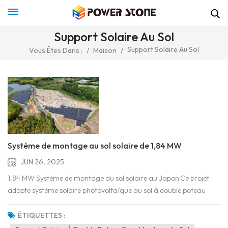
Support Solaire Au Sol
Support Solaire Au Sol
Vous Êtes Dans :
/
Maison
/
Système de montage au sol solaire de 1,84 MW
JUN 26, 2025
1,84 MW Système de montage au sol solaire au Japon.Ce projet
adopte système solaire photovoltaïque au sol à double poteau
système.1. Structure de baseColonne : Deux colonnes de soutien
verticales, enterrées dans le sol ou fixées sur une fondation
ÉTIQUETTES :
(comme un pilier en béton).Poutre horizontale/rail de...