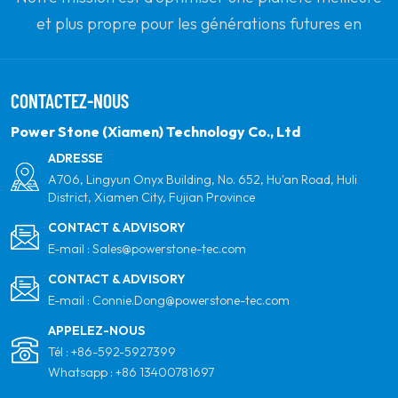
et plus propre pour les générations futures en
s'engageant à l'énergie solaire renouvelable. Notre
objectif est d'être le leader des produits d'énergie
CONTACTEZ-NOUS
propre et de votre partenaire mondial le plus fiable
pour la qualité, le professionnalisme et l'innovation.
Power Stone (Xiamen) Technology Co., Ltd
ADRESSE
A706, Lingyun Onyx Building, No. 652, Hu'an Road, Huli
District, Xiamen City, Fujian Province
CONTACT & ADVISORY
E-mail :
Sales@powerstone-tec.com
CONTACT & ADVISORY
E-mail :
Connie.Dong@powerstone-tec.com
APPELEZ-NOUS
Tél :
+86-592-5927399
Whatsapp :
+86 13400781697