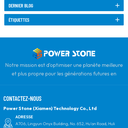
DERNIER BLOG
ÉTIQUETTES
Notre mission est d'optimiser une planète meilleure
et plus propre pour les générations futures en
s'engageant à l'énergie solaire renouvelable. Notre
objectif est d'être le leader des produits d'énergie
CONTACTEZ-NOUS
propre et de votre partenaire mondial le plus fiable
pour la qualité, le professionnalisme et l'innovation.
Power Stone (Xiamen) Technology Co., Ltd
ADRESSE
A706, Lingyun Onyx Building, No. 652, Hu'an Road, Huli